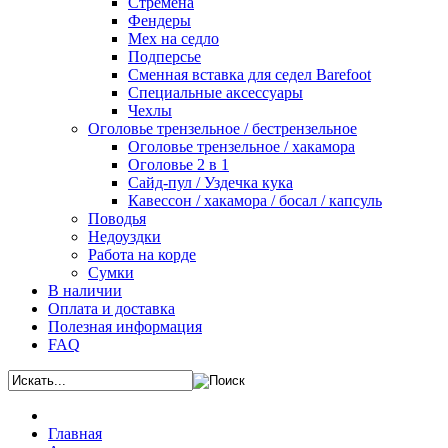
Стремена
Фендеры
Мех на седло
Подперсье
Сменная вставка для седел Barefoot
Специальные аксессуары
Чехлы
Оголовье трензельное / бестрензельное
Оголовье трензельное / хакамора
Оголовье 2 в 1
Сайд-пул / Уздечка кука
Кавессон / хакамора / босал / капсуль
Поводья
Недоуздки
Работа на корде
Сумки
В наличии
Оплата и доставка
Полезная информация
FAQ
Главная