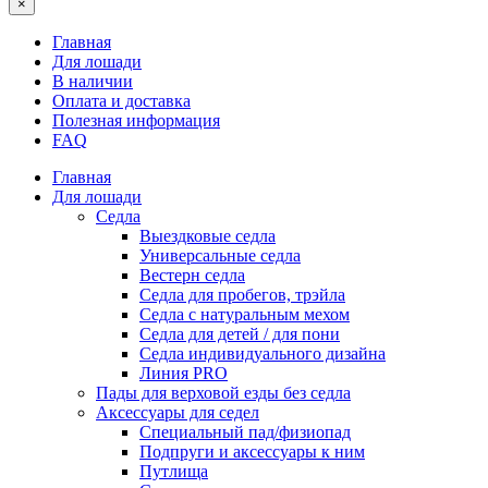
×
Главная
Для лошади
В наличии
Оплата и доставка
Полезная информация
FAQ
Главная
Для лошади
Седла
Выездковые седла
Универсальные седла
Вестерн седла
Седла для пробегов, трэйла
Седла с натуральным мехом
Седла для детей / для пони
Седла индивидуального дизайна
Линия PRO
Пады для верховой езды без седла
Аксессуары для седел
Специальный пад/физиопад
Подпруги и аксессуары к ним
Путлища