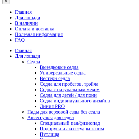
×
Главная
Для лошади
В наличии
Оплата и доставка
Полезная информация
FAQ
Главная
Для лошади
Седла
Выездковые седла
Универсальные седла
Вестерн седла
Седла для пробегов, трэйла
Седла с натуральным мехом
Седла для детей / для пони
Седла индивидуального дизайна
Линия PRO
Пады для верховой езды без седла
Аксессуары для седел
Специальный пад/физиопад
Подпруги и аксессуары к ним
Путлища