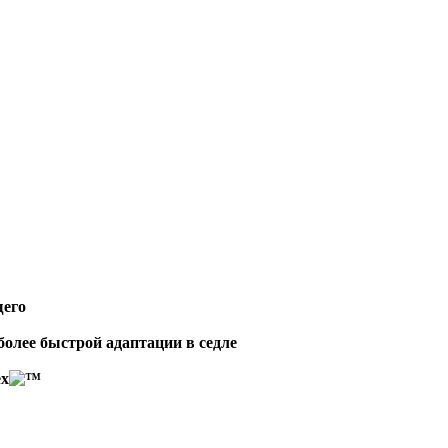
щего
более быстрой адаптации в седле
ex