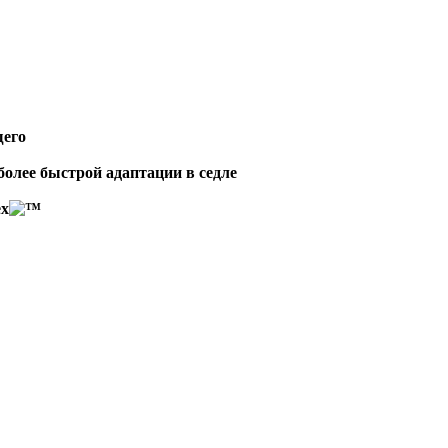
щего
более быстрой адаптации в седле
ex