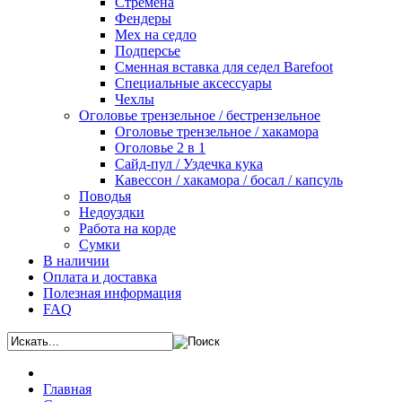
Стремена
Фендеры
Мех на седло
Подперсье
Сменная вставка для седел Barefoot
Специальные аксессуары
Чехлы
Оголовье трензельное / бестрензельное
Оголовье трензельное / хакамора
Оголовье 2 в 1
Сайд-пул / Уздечка кука
Кавессон / хакамора / босал / капсуль
Поводья
Недоуздки
Работа на корде
Сумки
В наличии
Оплата и доставка
Полезная информация
FAQ
Главная