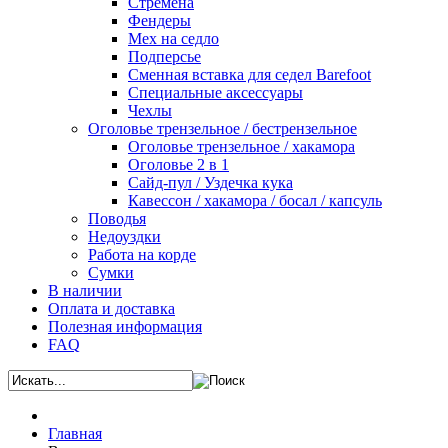
Стремена
Фендеры
Мех на седло
Подперсье
Сменная вставка для седел Barefoot
Специальные аксессуары
Чехлы
Оголовье трензельное / бестрензельное
Оголовье трензельное / хакамора
Оголовье 2 в 1
Сайд-пул / Уздечка кука
Кавессон / хакамора / босал / капсуль
Поводья
Недоуздки
Работа на корде
Сумки
В наличии
Оплата и доставка
Полезная информация
FAQ
Главная