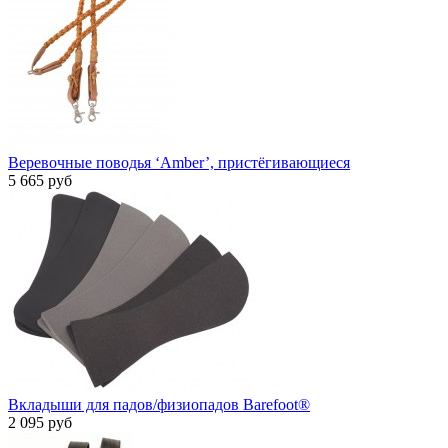
Веревочные поводья ‘Amber’, пристёгивающиеся
5 665 руб
Вкладыши для падов/физиопадов Barefoot®
2 095 руб