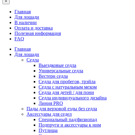
×
Главная
Для лошади
В наличии
Оплата и доставка
Полезная информация
FAQ
Главная
Для лошади
Седла
Выездковые седла
Универсальные седла
Вестерн седла
Седла для пробегов, трэйла
Седла с натуральным мехом
Седла для детей / для пони
Седла индивидуального дизайна
Линия PRO
Пады для верховой езды без седла
Аксессуары для седел
Специальный пад/физиопад
Подпруги и аксессуары к ним
Путлища