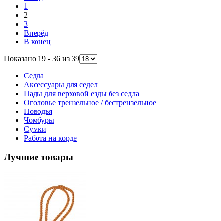
1
2
3
Вперёд
В конец
Показано 19 - 36 из 39
Седла
Аксессуары для седел
Пады для верховой езды без седла
Оголовье трензельное / бестрензельное
Поводья
Чомбуры
Сумки
Работа на корде
Лучшие товары