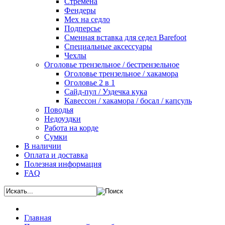
Стремена
Фендеры
Мех на седло
Подперсье
Сменная вставка для седел Barefoot
Специальные аксессуары
Чехлы
Оголовье трензельное / бестрензельное
Оголовье трензельное / хакамора
Оголовье 2 в 1
Сайд-пул / Уздечка кука
Кавессон / хакамора / босал / капсуль
Поводья
Недоуздки
Работа на корде
Сумки
В наличии
Оплата и доставка
Полезная информация
FAQ
Главная