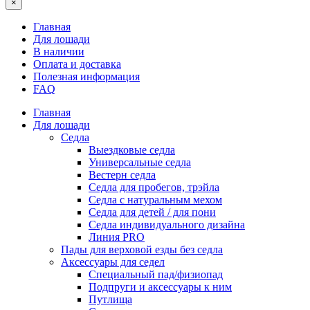
×
Главная
Для лошади
В наличии
Оплата и доставка
Полезная информация
FAQ
Главная
Для лошади
Седла
Выездковые седла
Универсальные седла
Вестерн седла
Седла для пробегов, трэйла
Седла с натуральным мехом
Седла для детей / для пони
Седла индивидуального дизайна
Линия PRO
Пады для верховой езды без седла
Аксессуары для седел
Специальный пад/физиопад
Подпруги и аксессуары к ним
Путлища