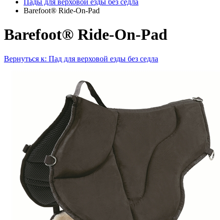
Пады для верховой езды без седла
Barefoot® Ride-On-Pad
Barefoot® Ride-On-Pad
Вернуться к: Пад для верховой езды без седла