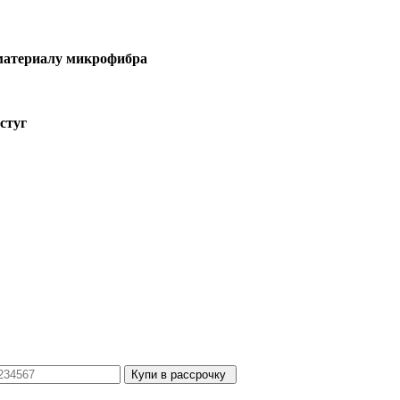
 материалу микрофибра
истуг