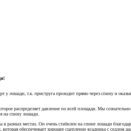
ди!
рт у лошади, т.к. приструга проходит прямо через спину и оказы
 которое распределяет давление по всей площади. Мы сознательно
ия на спину лошади.
ы в разных местах. Он очень стабилен на спине лошади благода
 которая обеспечивает хорошее сцепление всадника с седлом да