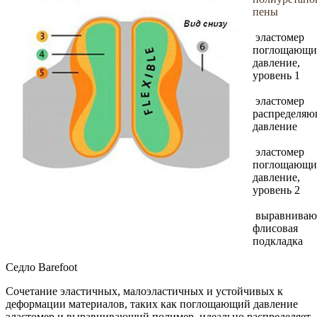
пены
эластомер
поглощающи
давление,
уровень 1
эластомер
распределя
давление
эластомер
поглощающи
давление,
уровень 2
выравниваю
флисовая
подкладка
Седло Barefoot
Сочетание эластичных, малоэластичных и устойчивых к
деформации материалов, таких как поглощающий давление
эластомер и выравнивающий полимер, идеально распределяет