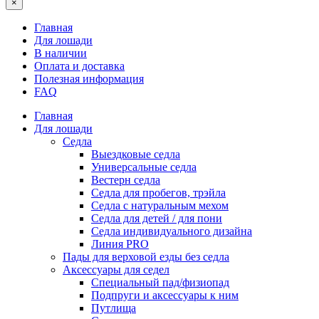
×
Главная
Для лошади
В наличии
Оплата и доставка
Полезная информация
FAQ
Главная
Для лошади
Седла
Выездковые седла
Универсальные седла
Вестерн седла
Седла для пробегов, трэйла
Седла с натуральным мехом
Седла для детей / для пони
Седла индивидуального дизайна
Линия PRO
Пады для верховой езды без седла
Аксессуары для седел
Специальный пад/физиопад
Подпруги и аксессуары к ним
Путлища