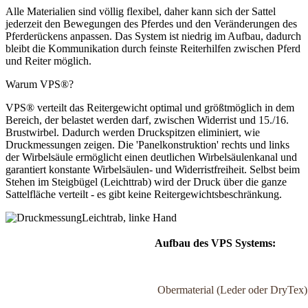
Alle Materialien sind völlig flexibel, daher kann sich der Sattel
jederzeit den Bewegungen des Pferdes und den Veränderungen des
Pferderückens anpassen. Das System ist niedrig im Aufbau, dadurch
bleibt die Kommunikation durch feinste Reiterhilfen zwischen Pferd
und Reiter möglich.
Warum VPS®?
VPS® verteilt das Reitergewicht optimal und größtmöglich in dem
Bereich, der belastet werden darf, zwischen Widerrist und 15./16.
Brustwirbel. Dadurch werden Druckspitzen eliminiert, wie
Druckmessungen zeigen. Die 'Panelkonstruktion' rechts und links
der Wirbelsäule ermöglicht einen deutlichen Wirbelsäulenkanal und
garantiert konstante Wirbelsäulen- und Widerristfreiheit. Selbst beim
Stehen im Steigbügel (Leichttrab) wird der Druck über die ganze
Sattelfläche verteilt - es gibt keine Reitergewichtsbeschränkung.
Leichtrab, linke Hand
Aufbau des VPS Systems:
Obermaterial (Leder oder DryTex)