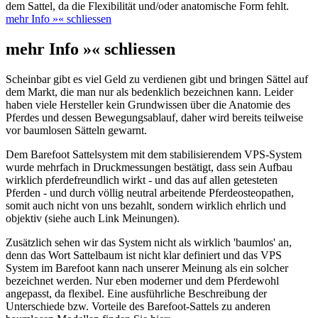
dem Sattel, da die Flexibilität und/oder anatomische Form fehlt.
mehr Info »
« schliessen
mehr Info »
« schliessen
Scheinbar gibt es viel Geld zu verdienen gibt und bringen Sättel auf
dem Markt, die man nur als bedenklich bezeichnen kann. Leider
haben viele Hersteller kein Grundwissen über die Anatomie des
Pferdes und dessen Bewegungsablauf, daher wird bereits teilweise
vor baumlosen Sätteln gewarnt.
Dem Barefoot Sattelsystem mit dem stabilisierendem VPS-System
wurde mehrfach in Druckmessungen bestätigt, dass sein Aufbau
wirklich pferdefreundlich wirkt - und das auf allen getesteten
Pferden - und durch völlig neutral arbeitende Pferdeosteopathen,
somit auch nicht von uns bezahlt, sondern wirklich ehrlich und
objektiv (siehe auch Link Meinungen).
Zusätzlich sehen wir das System nicht als wirklich 'baumlos' an,
denn das Wort Sattelbaum ist nicht klar definiert und das VPS
System im Barefoot kann nach unserer Meinung als ein solcher
bezeichnet werden. Nur eben moderner und dem Pferdewohl
angepasst, da flexibel. Eine ausführliche Beschreibung der
Unterschiede bzw. Vorteile des Barefoot-Sattels zu anderen