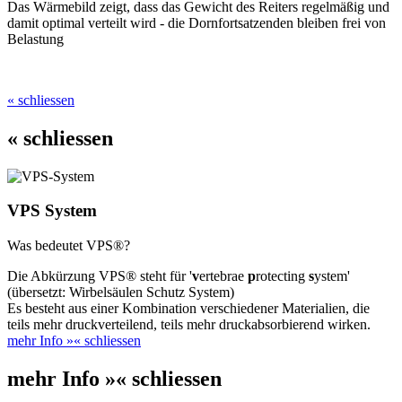
Das Wärmebild zeigt, dass das Gewicht des Reiters regelmäßig und
damit optimal verteilt wird - die Dornfortsatzenden bleiben frei von
Belastung
« schliessen
« schliessen
VPS System
Was bedeutet VPS®?
Die Abkürzung VPS® steht für '
v
ertebrae
p
rotecting
s
ystem'
(übersetzt: Wirbelsäulen Schutz System)
Es besteht aus einer Kombination verschiedener Materialien, die
teils mehr druckverteilend, teils mehr druckabsorbierend wirken.
mehr Info »
« schliessen
mehr Info »
« schliessen