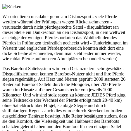
Wir orientieren uns daher gerne am Distanzsport - viele Pferde
werden während der Prüfungen wegen Rückenschmerzen -
verursacht durch nicht pferdegerechte Sättel - disqualifiziert (an
dieser Stelle ein Dankeschön an den Distanzsport, in dem weltweit
als einige der wenigen Pferdesportarten das Wohlbefinden des
Pferdes in Prüfungen tierärztlich gecheckt wird - Tunierleitungen im
Western und englischen Pferdesportbereich könnten sich dort eine
dicke Scheibe abschneiden, denn man sieht leider immer wieder,
wie rabiat Pferde auf unseren Abreitplätzen behandelt werden).
Das Barefoot Sattelsystem wird von Distanzreitern sehr geschätzt.
Disqualifizierungen kennen Barefoot-Nutzer nicht und ihre Pferde
siegen regelmäßig. Auf Herz und Nieren geprüft: 2009 starteten 26
Reiter auf Barefoot Sätteln durch die Mongolei, über 700 Pferde
waren im Einsatz auf einer Gesamtstrecke von jeweils 1000
Kilometer. Und wir sind stolz sagen zu können: JEDES Pferd ging
seine Teilstrecke (der Wechsel der Pferde erfolgt nach 20-40 km)
ohne Satteldruck über Hügel, staubige Steppe und durch
sintflutartigen Regen - auch dies wurde durch Streckenkontrollen
ausgebildeter Tierärzte bestätigt. Alle Reiter bestätigten zudem, dass
sie den Komfort, die Vielseitigkeit und Haltbareit des Barefoots
schätzten gelernt haben und den Barefoot für den einzigen Sattel