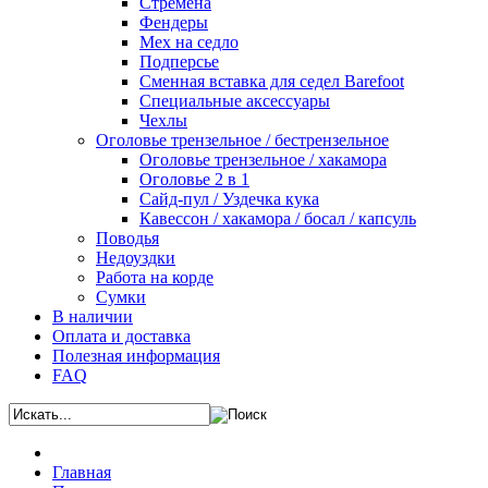
Стремена
Фендеры
Мех на седло
Подперсье
Сменная вставка для седел Barefoot
Специальные аксессуары
Чехлы
Оголовье трензельное / бестрензельное
Оголовье трензельное / хакамора
Оголовье 2 в 1
Сайд-пул / Уздечка кука
Кавессон / хакамора / босал / капсуль
Поводья
Недоуздки
Работа на корде
Сумки
В наличии
Оплата и доставка
Полезная информация
FAQ
Главная