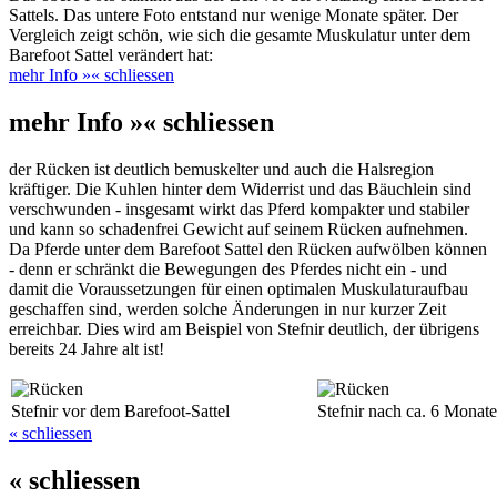
Sattels. Das untere Foto entstand nur wenige Monate später. Der
Vergleich zeigt schön, wie sich die gesamte Muskulatur unter dem
Barefoot Sattel verändert hat:
mehr Info »
« schliessen
mehr Info »
« schliessen
der Rücken ist deutlich bemuskelter und auch die Halsregion
kräftiger. Die Kuhlen hinter dem Widerrist und das Bäuchlein sind
verschwunden - insgesamt wirkt das Pferd kompakter und stabiler
und kann so schadenfrei Gewicht auf seinem Rücken aufnehmen.
Da Pferde unter dem Barefoot Sattel den Rücken aufwölben können
- denn er schränkt die Bewegungen des Pferdes nicht ein - und
damit die Voraussetzungen für einen optimalen Muskulaturaufbau
geschaffen sind, werden solche Änderungen in nur kurzer Zeit
erreichbar. Dies wird am Beispiel von Stefnir deutlich, der übrigens
bereits 24 Jahre alt ist!
Stefnir vor dem Barefoot-Sattel
Stefnir nach ca. 6 Monate
« schliessen
« schliessen