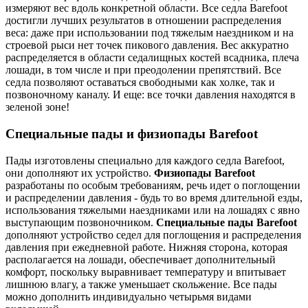
измеряют вес вдоль конкретной области. Все седла Barefoot
достигли лучших результатов в отношении распределения
веса: даже при использовании под тяжелым наездником и на
строевой рыси нет точек пикового давления. Вес аккуратно
распределяется в области седалищных костей всадника, плеча
лошади, в том числе и при преодолении препятствий. Все
седла позволяют оставаться свободными как холке, так и
позвоночному каналу. И еще: все точки давления находятся в
зеленой зоне!
Специальные пады и физиопады Barefoot
Пады изготовлены специально для каждого седла Barefoot,
они дополняют их устройство.
Физиопады Barefoot
разработаны по особым требованиям, речь идет о поглощении
и распределении давления - будь то во время длительной езды,
использования тяжелыми наездниками или на лошадях с явно
выступающим позвоночником.
Специальные пады Barefoot
дополняют устройство седел для поглощения и распределения
давления при ежедневной работе. Нижняя сторона, которая
располагается на лошади, обеспечивает дополнительный
комфорт, поскольку выравнивает температуру и впитывает
лишнюю влагу, а также уменьшает скольжение. Все пады
можно дополнить индивидуально четырьмя видами