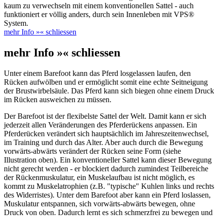
kaum zu verwechseln mit einem konventionellen Sattel - auch
funktioniert er völlig anders, durch sein Innenleben mit VPS®
System.
mehr Info »
« schliessen
mehr Info »
« schliessen
Unter einem Barefoot kann das Pferd losgelassen laufen, den
Rücken aufwölben und er ermöglicht somit eine echte Seitneigung
der Brustwirbelsäule. Das Pferd kann sich biegen ohne einem Druck
im Rücken ausweichen zu müssen.
Der Barefoot ist der flexibelste Sattel der Welt. Damit kann er sich
jederzeit allen Veränderungen des Pferderückens anpassen. Ein
Pferderücken verändert sich hauptsächlich im Jahreszeitenwechsel,
im Training und durch das Alter. Aber auch durch die Bewegung
vorwärts-abwärts verändert der Rücken seine Form (siehe
Illustration oben). Ein konventioneller Sattel kann dieser Bewegung
nicht gerecht werden - er blockiert dadurch zumindest Teilbereiche
der Rückenmuskulatur, ein Muskelaufbau ist nicht möglich, es
kommt zu Muskelatrophien (z.B. "typische" Kuhlen links und rechts
des Widerristes). Unter dem Barefoot aber kann ein Pferd loslassen,
Muskulatur entspannen, sich vorwärts-abwärts bewegen, ohne
Druck von oben. Dadurch lernt es sich schmerzfrei zu bewegen und