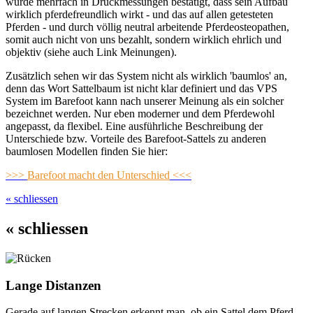
wurde mehrfach in Druckmessungen bestätigt, dass sein Aufbau
wirklich pferdefreundlich wirkt - und das auf allen getesteten
Pferden - und durch völlig neutral arbeitende Pferdeosteopathen,
somit auch nicht von uns bezahlt, sondern wirklich ehrlich und
objektiv (siehe auch Link Meinungen).
Zusätzlich sehen wir das System nicht als wirklich 'baumlos' an,
denn das Wort Sattelbaum ist nicht klar definiert und das VPS
System im Barefoot kann nach unserer Meinung als ein solcher
bezeichnet werden. Nur eben moderner und dem Pferdewohl
angepasst, da flexibel. Eine ausführliche Beschreibung der
Unterschiede bzw. Vorteile des Barefoot-Sattels zu anderen
baumlosen Modellen finden Sie hier:
>>>
Barefoot macht den Unterschied
<<<
« schliessen
« schliessen
Lange Distanzen
Gerade auf langen Strecken erkennt man, ob ein Sattel dem Pferd