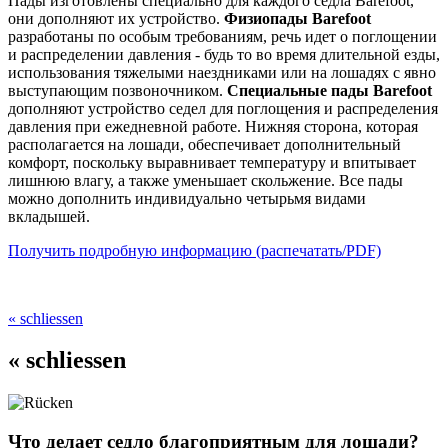
Пады изготовлены специально для каждого седла Barefoot,
они дополняют их устройство.
Физиопады Barefoot
разработаны по особым требованиям, речь идет о поглощении
и распределении давления - будь то во время длительной езды,
использования тяжелыми наездниками или на лошадях с явно
выступающим позвоночником.
Специальные пады Barefoot
дополняют устройство седел для поглощения и распределения
давления при ежедневной работе. Нижняя сторона, которая
располагается на лошади, обеспечивает дополнительный
комфорт, поскольку выравнивает температуру и впитывает
лишнюю влагу, а также уменьшает скольжение. Все пады
можно дополнить индивидуально четырьмя видами
вкладышей.
Получить подробную информацию (распечатать/PDF)
« schliessen
« schliessen
Что делает седло благоприятным для лошади?