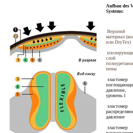
Aufbau des 
Systems:
Верхний
материал (ко
или DryTex)
изолирующ
слой
полиуретано
пены
эластомер
поглощающи
давление,
уровень 1
эластомер
распределя
давление
эластомер
поглощающи