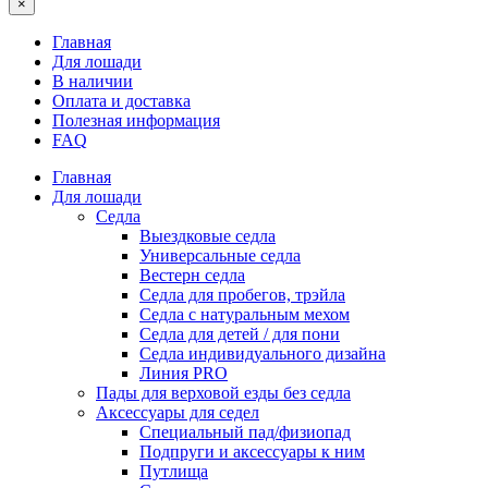
×
Главная
Для лошади
В наличии
Оплата и доставка
Полезная информация
FAQ
Главная
Для лошади
Седла
Выездковые седла
Универсальные седла
Вестерн седла
Седла для пробегов, трэйла
Седла с натуральным мехом
Седла для детей / для пони
Седла индивидуального дизайна
Линия PRO
Пады для верховой езды без седла
Аксессуары для седел
Специальный пад/физиопад
Подпруги и аксессуары к ним
Путлища