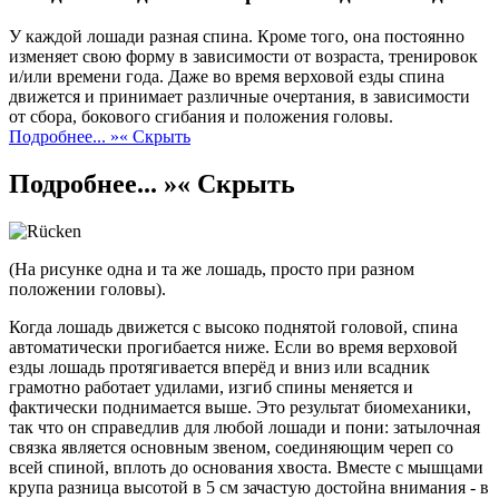
У каждой лошади разная спина. Кроме того, она постоянно
изменяет свою форму в зависимости от возраста, тренировок
и/или времени года. Даже во время верховой езды спина
движется и принимает различные очертания, в зависимости
от сбора, бокового сгибания и положения головы.
Подробнее... »
« Скрыть
Подробнее... »
« Скрыть
(На рисунке одна и та же лошадь, просто при разном
положении головы).
Когда лошадь движется с высоко поднятой головой, спина
автоматически прогибается ниже. Если во время верховой
езды лошадь протягивается вперёд и вниз или всадник
грамотно работает удилами, изгиб спины меняется и
фактически поднимается выше. Это результат биомеханики,
так что он справедлив для любой лошади и пони: затылочная
связка является основным звеном, соединяющим череп со
всей спиной, вплоть до основания хвоста. Вместе с мышцами
крупа разница высотой в 5 см зачастую достойна внимания - в