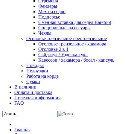
Стремена
Фендеры
Мех на седло
Подперсье
Сменная вставка для седел Barefoot
Специальные аксессуары
Чехлы
Оголовье трензельное / бестрензельное
Оголовье трензельное / хакамора
Оголовье 2 в 1
Сайд-пул / Уздечка кука
Кавессон / хакамора / босал / капсуль
Поводья
Недоуздки
Работа на корде
Сумки
В наличии
Оплата и доставка
Полезная информация
FAQ
Главная