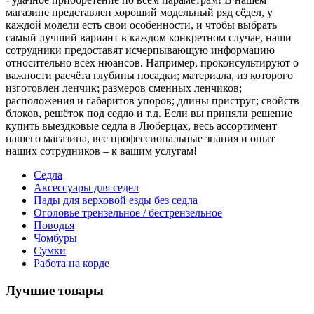
магазине представлен хороший модельный ряд сёдел, у
каждой модели есть свои особенности, и чтобы выбрать
самый лучший вариант в каждом конкретном случае, наши
сотрудники предоставят исчерпывающую информацию
относительно всех нюансов. Например, проконсультируют о
важности расчёта глубины посадки; материала, из которого
изготовлен ленчик; размеров сменных ленчиков;
расположения и габаритов упоров; длины приструг; свойств
блоков, решёток под седло и т.д. Если вы приняли решение
купить выездковые седла в Люберцах, весь ассортимент
нашего магазина, все профессиональные знания и опыт
наших сотрудников – к вашим услугам!
Седла
Аксессуары для седел
Пады для верховой езды без седла
Оголовье трензельное / бестрензельное
Поводья
Чомбуры
Сумки
Работа на корде
Лучшие товары