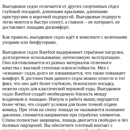
Выездковое седло отличается от других спортивных сёдел
глубокой посадкой, длинными крыльями, длинными
пристругами и короткой подпругой. Выездковые подпруги
легко моются и быстро сохнут, а главное – не натирают, не
доставляют лошадям дискомфорт.
Как правило, выездковое седло идёт в комплекте с коленными
упорами или бенфуторами.
Выездковое седло Barefoot выдерживает серьёзные нагрузки,
долгосрочное использование, интенсивную эксплуатацию.
Оно изготавливается из разных материалов отличного
качества с высокой степенью износостойкости. Мех с
«изнанки» седла долго не изнашивается, что также повышает
комфорт. К достоинствам данного седла можно отнести и тот
факт, что оно даёт более глубокую, безопасную посадку,
нежели седло для классической верховой езды. Выездковое
седло Barefoot создаёт необходимую близость между
всадником и лошадью. Импуль и работа мышц ощущается
более чётко, что создаёт условия для более точной отдачи
команд. При этом на спину лошади не оказывается излишнее
давление, снимается напряжение при отработке элементов.
Спина полностью защищена, лошадь двигается свободно и без
болевых ощущений. Вы обеспечите плотный контакт с