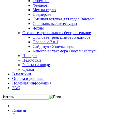
Стремена
Фендеры
Мех на седло
Подперсье
Сменная вставка для седел Barefoot
Специальные аксессуары
Чехлы
Оголовье трензельное / бестрензельное
Оголовье трензельное / хакамора
Оголовье 2 в 1
Сайд-пул / Уздечка кука
Кавессон / хакамора / босал / капсуль
Поводья
Недоуздки
Работа на корде
Сумки
В наличии
Оплата и доставка
Полезная информация
FAQ
Главная