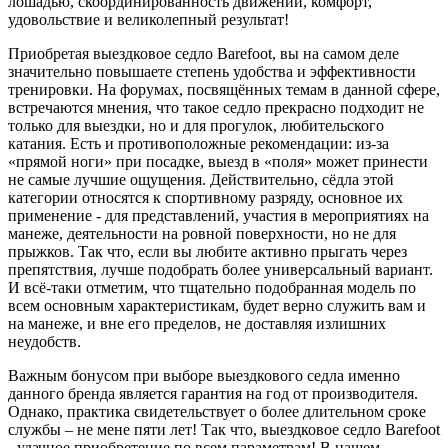
лошадью, скоординированность движений, комфорт,
удовольствие и великолепный результат!
Приобретая выездковое седло Barefoot, вы на самом деле
значительно повышаете степень удобства и эффективности
тренировки. На форумах, посвящённых темам в данной сфере,
встречаются мнения, что такое седло прекрасно подходит не
только для выездки, но и для прогулок, любительского
катания. Есть и противоположные рекомендации: из-за
«прямой ноги» при посадке, выезд в «поля» может принести
не самые лучшие ощущения. Действительно, сёдла этой
категории относятся к спортивному разряду, основное их
применение - для представлений, участия в мероприятиях на
манеже, деятельности на ровной поверхности, но не для
прыжков. Так что, если вы любите активно прыгать через
препятствия, лучше подобрать более универсальный вариант.
И всё-таки отметим, что тщательно подобранная модель по
всем основным характеристикам, будет верно служить вам и
на манеже, и вне его пределов, не доставляя излишних
неудобств.
Важным бонусом при выборе выездкового седла именно
данного бренда является гарантия на год от производителя.
Однако, практика свидетельствует о более длительном сроке
службы – не мене пяти лет! Так что, выездковое седло Barefoot
- удачное приобретение по всем параметрам! В нашем