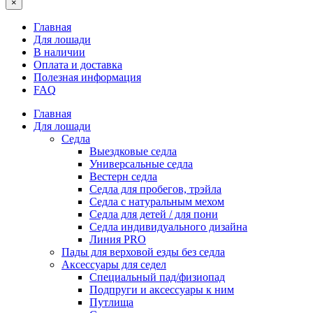
×
Главная
Для лошади
В наличии
Оплата и доставка
Полезная информация
FAQ
Главная
Для лошади
Седла
Выездковые седла
Универсальные седла
Вестерн седла
Седла для пробегов, трэйла
Седла с натуральным мехом
Седла для детей / для пони
Седла индивидуального дизайна
Линия PRO
Пады для верховой езды без седла
Аксессуары для седел
Специальный пад/физиопад
Подпруги и аксессуары к ним
Путлища