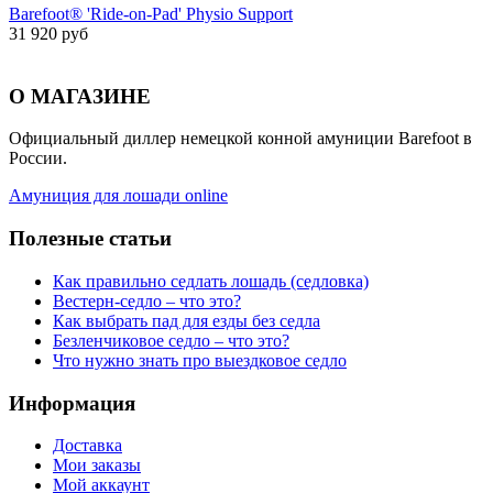
Barefoot® 'Ride-on-Pad' Physio Support
31 920 руб
О МАГАЗИНЕ
Официальный диллер немецкой конной амуниции Barefoot в
России.
Амуниция для лошади online
Полезные статьи
Как правильно седлать лошадь (седловка)
Вестерн-седло – что это?
Как выбрать пад для езды без седла
Безленчиковое седло – что это?
Что нужно знать про выездковое седло
Информация
Доставка
Мои заказы
Мой аккаунт