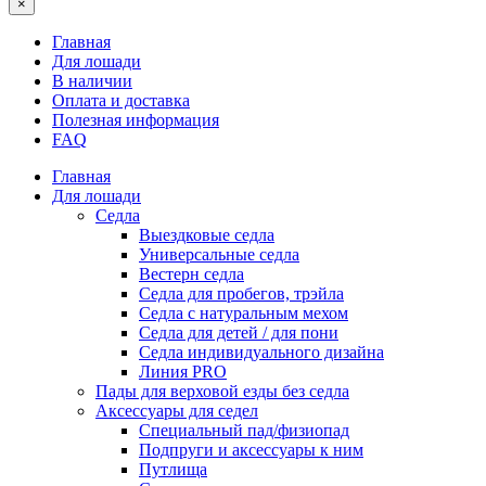
×
Главная
Для лошади
В наличии
Оплата и доставка
Полезная информация
FAQ
Главная
Для лошади
Седла
Выездковые седла
Универсальные седла
Вестерн седла
Седла для пробегов, трэйла
Седла с натуральным мехом
Седла для детей / для пони
Седла индивидуального дизайна
Линия PRO
Пады для верховой езды без седла
Аксессуары для седел
Специальный пад/физиопад
Подпруги и аксессуары к ним
Путлища