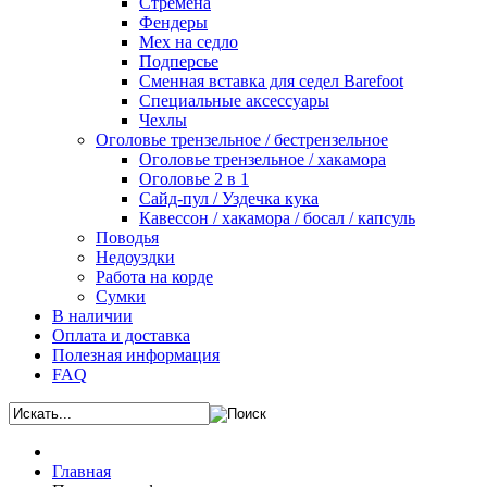
Стремена
Фендеры
Мех на седло
Подперсье
Сменная вставка для седел Barefoot
Специальные аксессуары
Чехлы
Оголовье трензельное / бестрензельное
Оголовье трензельное / хакамора
Оголовье 2 в 1
Сайд-пул / Уздечка кука
Кавессон / хакамора / босал / капсуль
Поводья
Недоуздки
Работа на корде
Сумки
В наличии
Оплата и доставка
Полезная информация
FAQ
Главная