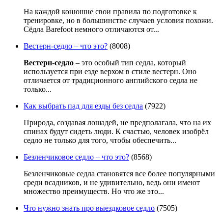
На каждой конюшне свои правила по подготовке к
тренировке, но в большинстве случаев условия похожи.
Сëдла Barefoot немного отличаются от...
Вестерн-седло – что это?
(8008)
Вестерн-седло
– это особый тип седла, который
используется при езде верхом в стиле вестерн. Оно
отличается от традиционного английского седла не
только...
Как выбрать пад для езды без седла
(7922)
Природа, создавая лошадей, не предполагала, что на их
спинах будут сидеть люди. К счастью, человек изобрёл
седло не только для того, чтобы обеспечить...
Безленчиковое седло – что это?
(8568)
Безленчиковые седла становятся все более популярными
среди всадников, и не удивительно, ведь они имеют
множество преимуществ. Но что же это...
Что нужно знать про выездковое седло
(7505)