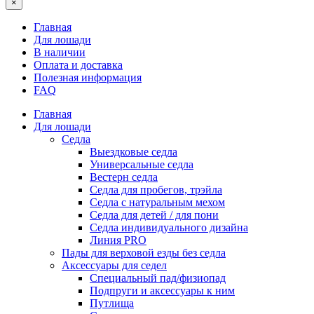
×
Главная
Для лошади
В наличии
Оплата и доставка
Полезная информация
FAQ
Главная
Для лошади
Седла
Выездковые седла
Универсальные седла
Вестерн седла
Седла для пробегов, трэйла
Седла с натуральным мехом
Седла для детей / для пони
Седла индивидуального дизайна
Линия PRO
Пады для верховой езды без седла
Аксессуары для седел
Специальный пад/физиопад
Подпруги и аксессуары к ним
Путлища