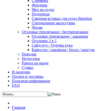
Стремена
Фендеры
Мех на седло
Подперсье
Сменная вставка для седел Barefoot
Специальные аксессуары
Чехлы
Оголовье трензельное / бестрензельное
Оголовье трензельное / хакамора
Оголовье 2 в 1
Сайд-пул / Уздечка кука
Кавессон / хакамора / босал / капсуль
Поводья
Недоуздки
Работа на корде
Сумки
В наличии
Оплата и доставка
Полезная информация
FAQ
Главная