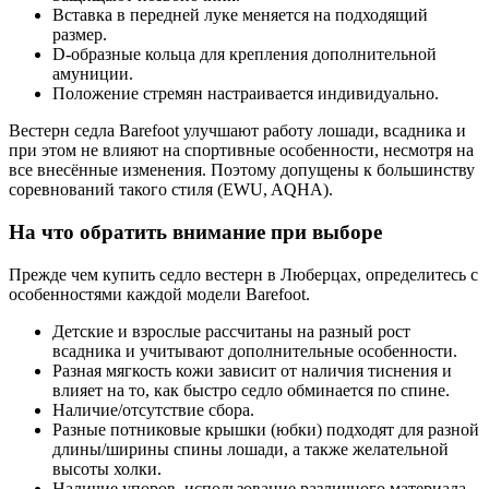
Вставка в передней луке меняется на подходящий
размер.
D-образные кольца для крепления дополнительной
амуниции.
Положение стремян настраивается индивидуально.
Вестерн седла Barefoot улучшают работу лошади, всадника и
при этом не влияют на спортивные особенности, несмотря на
все внесённые изменения. Поэтому допущены к большинству
соревнований такого стиля (EWU, AQHA).
На что обратить внимание при выборе
Прежде чем купить седло вестерн в Люберцах, определитесь с
особенностями каждой модели Barefoot.
Детские и взрослые рассчитаны на разный рост
всадника и учитывают дополнительные особенности.
Разная мягкость кожи зависит от наличия тиснения и
влияет на то, как быстро седло обминается по спине.
Наличие/отсутствие сбора.
Разные потниковые крышки (юбки) подходят для разной
длины/ширины спины лошади, а также желательной
высоты холки.
Наличие упоров, использование различного материала.