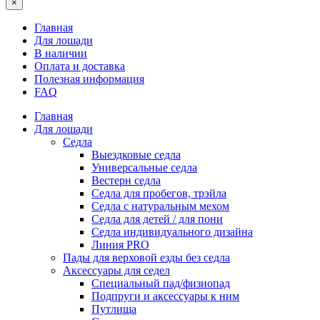
×
Главная
Для лошади
В наличии
Оплата и доставка
Полезная информация
FAQ
Главная
Для лошади
Седла
Выездковые седла
Универсальные седла
Вестерн седла
Седла для пробегов, трэйла
Седла с натуральным мехом
Седла для детей / для пони
Седла индивидуального дизайна
Линия PRO
Пады для верховой езды без седла
Аксессуары для седел
Специальный пад/физиопад
Подпруги и аксессуары к ним
Путлища