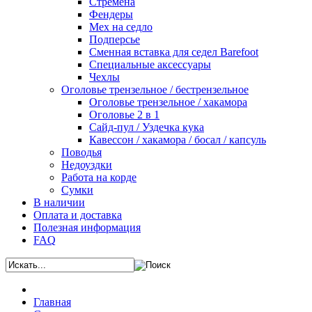
Стремена
Фендеры
Мех на седло
Подперсье
Сменная вставка для седел Barefoot
Специальные аксессуары
Чехлы
Оголовье трензельное / бестрензельное
Оголовье трензельное / хакамора
Оголовье 2 в 1
Сайд-пул / Уздечка кука
Кавессон / хакамора / босал / капсуль
Поводья
Недоуздки
Работа на корде
Сумки
В наличии
Оплата и доставка
Полезная информация
FAQ
Главная